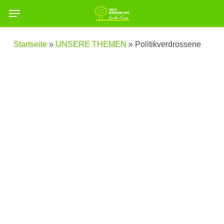
Skip
Menu
to
main
Startseite
»
UNSERE THEMEN
»
Politikverdrossene
content